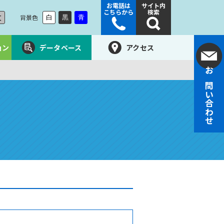
お電話は
サイト内
こちらから
検索
大
背景色
白
黒
青
ョン
データベース
アクセス
お問い合わせ