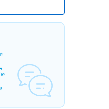
的
医
「経
良