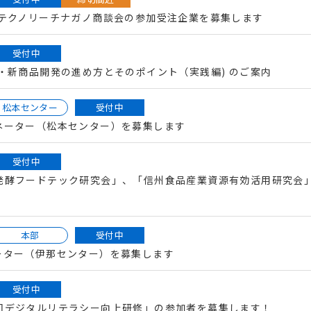
回テクノリーチナガノ商談会の参加受注企業を募集します
受付中
・新商品開発の進め方とそのポイント（実践編) のご案内
松本センター
受付中
ネーター（松本センター）を募集します
受付中
発酵フードテック研究会」、「信州食品産業資源有効活用研究会
本部
受付中
ーター（伊那センター）を募集します
受付中
回デジタルリテラシー向上研修」の参加者を募集します！