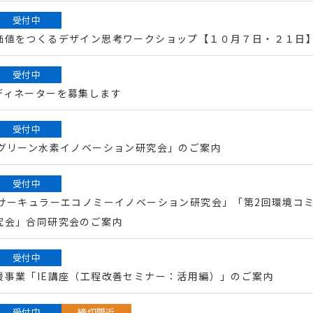
受付中
価値をつくるデザイン思考ワークショップ【１０月７日・２１日
受付中
ディネーターを募集します
受付中
回グリーン水素イノベーション研究会」のご案内
受付中
回サーキュラーエコノミーイノベーション研究会」「第2回環境コ
究会」合同研究会のご案内
受付中
援事業「IE講座（工程改善セミナー：活用編）」のご案内
受付中
締切間近