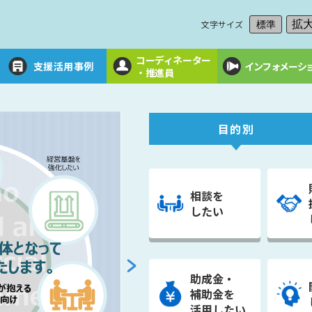
文字サイズ
拡
標準
コーディネーター
支援活用事例
インフォメーシ
・推進員
目的別
相談を
したい
助成金・
補助金を
活用したい