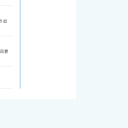
の出
5日更