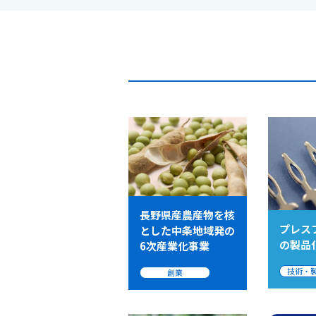
長野県産農産物を核
プレス
とした中条地域発の
の製品
6次産業化事業
技術・
創業