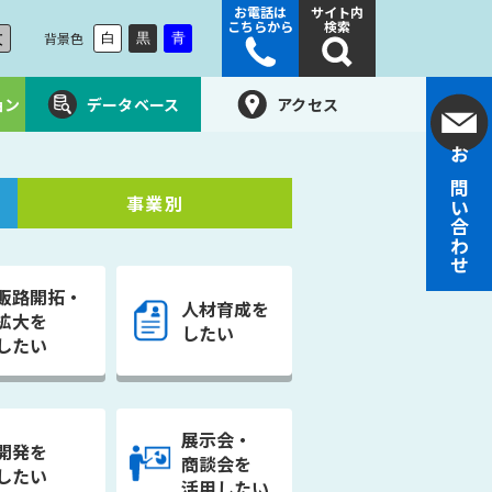
お電話は
サイト内
こちらから
検索
大
背景色
白
黒
青
ョン
データベース
アクセス
お問い合わせ
事業別
販路開拓・
人材育成を
拡大を
したい
したい
展示会・
開発を
商談会を
したい
活用したい