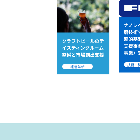
ナノレベ
磨技術
略的基
クラフトビールのテ
支援事
イスティングルーム
事業）
整備と市場創出支援
技術・
経営革新