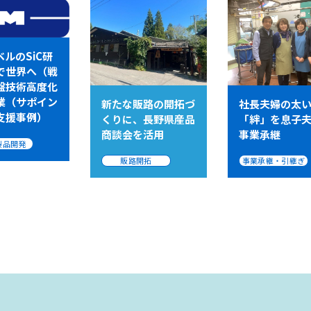
ルのSiC研
で世界へ（戦
盤技術高度化
業（サポイン
新たな販路の開拓づ
社長夫婦の太
支援事例）
くりに、長野県産品
「絆」を息子
商談会を活用
事業承継
製品開発
販路開拓
事業承継・引継ぎ