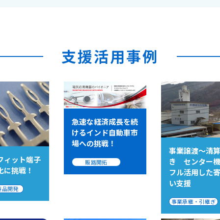
支援活用事例
急速な経済成長を続
けるインド自動車市
場への挑戦！
事業譲渡～清
フィット端子
き センター
販路開拓
化に挑戦！
フル活用した
い支援
製品開発
事業承継・引継ぎ