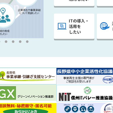
ITの導入・
活用を
したい