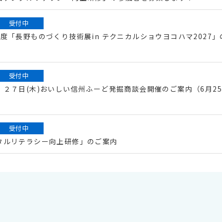
受付中
度「長野ものづくり技術展in テクニカルショウヨコハマ2027」
受付中
２７日(木)おいしい信州ふーど発掘商談会開催のご案内（6月2
受付中
タルリテラシー向上研修」のご案内