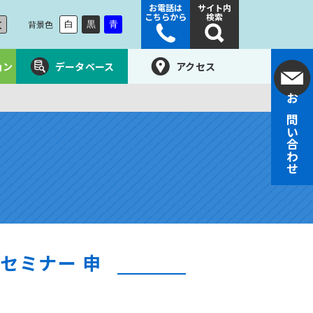
お電話は
サイト内
こちらから
検索
大
背景色
白
黒
青
ョン
データベース
アクセス
お問い合わせ
セミナー 申