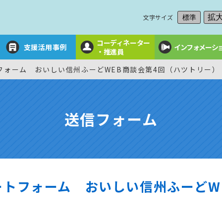
文字サイズ
拡
標準
コーディネーター
支援活用事例
インフォメーシ
・推進員
フォーム おいしい信州ふーどWEB商談会第4回（ハツトリー）
送信フォーム
ートフォーム おいしい信州ふーどW