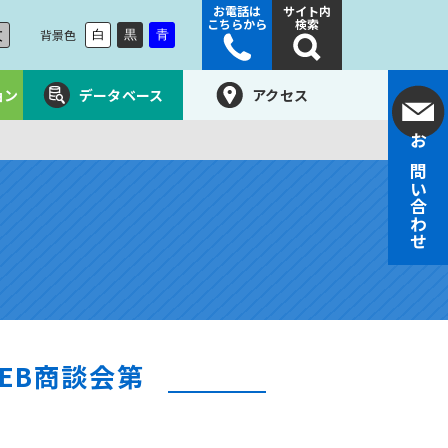
お電話は
サイト内
こちらから
検索
大
背景色
白
黒
青
ョン
データベース
アクセス
お問い合わせ
EB商談会第