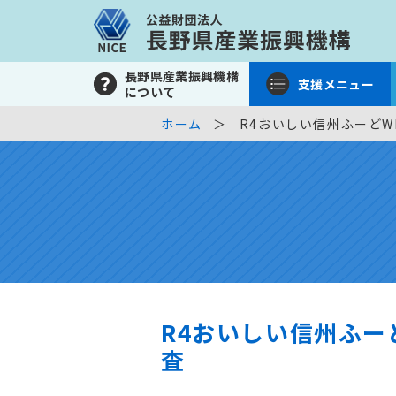
長野県産業振興機構
支援メニュー
について
ホーム
R4おいしい信州ふーど
R4おいしい信州ふー
査