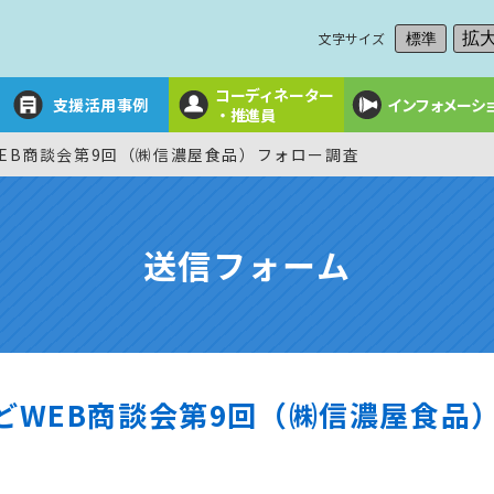
文字サイズ
拡
標準
コーディネーター
支援活用事例
インフォメーシ
・推進員
WEB商談会第9回（㈱信濃屋食品）フォロー調査
送信フォーム
どWEB商談会第9回（㈱信濃屋食品