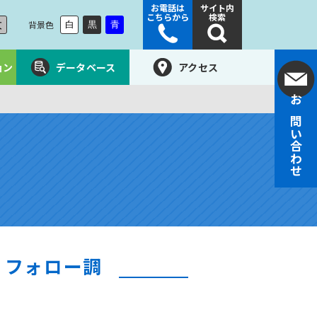
お電話は
サイト内
こちらから
検索
大
背景色
白
黒
青
ョン
データベース
アクセス
お問い合わせ
）フォロー調