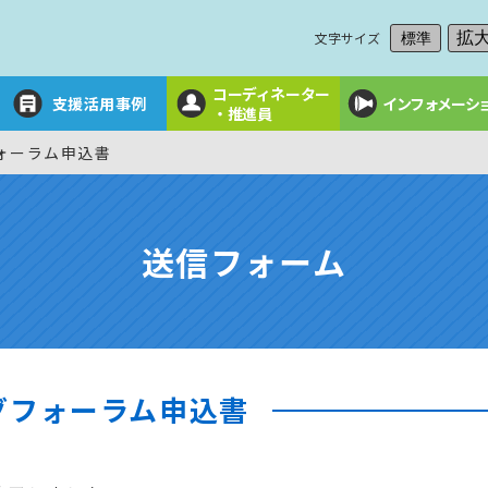
文字サイズ
拡
標準
コーディネーター
支援活用事例
インフォメーシ
・推進員
ォーラム申込書
送信フォーム
グフォーラム申込書