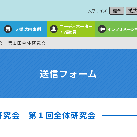
文字サイズ
拡
標準
コーディネーター
支援活用事例
インフォメーシ
・推進員
会 第１回全体研究会
送信フォーム
研究会 第１回全体研究会