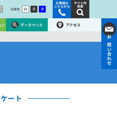
お電話は
サイト内
こちらから
検索
大
背景色
白
黒
青
ョン
データベース
アクセス
お問い合わせ
ンケート