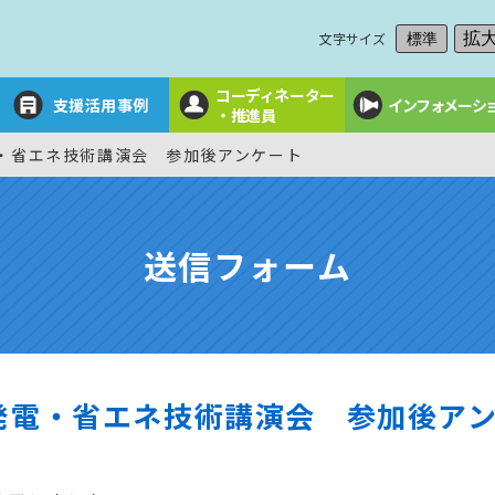
文字サイズ
拡
標準
コーディネーター
支援活用事例
インフォメーシ
・推進員
・省エネ技術講演会 参加後アンケート
送信フォーム
発電・省エネ技術講演会 参加後ア