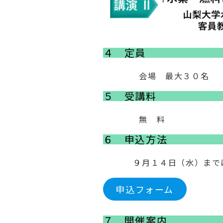
４ 定員
会場 最大３０名
５ 受講料
無 料
６ 申込方法
９月１４日（水）までに
申込フォーム
７ 開催案内