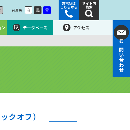
お電話は
サイト内
こちらから
検索
大
背景色
白
黒
青
ョン
データベース
アクセス
お問い合わせ
キックオフ）