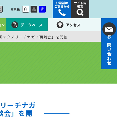
お電話は
サイト内
こちらから
検索
大
背景色
白
黒
青
ョン
データベース
アクセス
1回テクノリーチナガノ商談会」を開催
お問い合わせ
ノリーチナガ
談会」を開