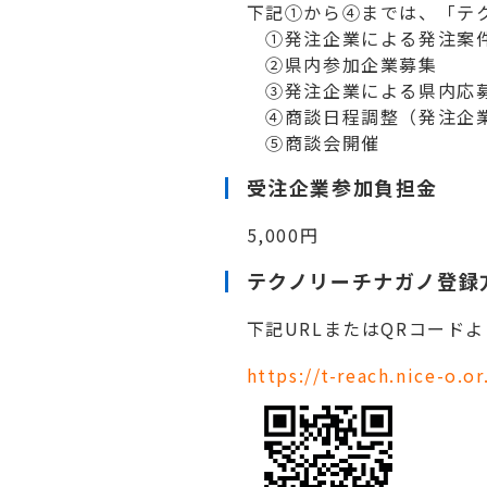
下記①から④までは、「テ
①発注企業による発注案
②県内参加企業募集
③発注企業による県内応募
④商談日程調整（発注企業
⑤商談会開催
受注企業参加負担金
5,000円
テクノリーチナガノ登録
下記URLまたはQRコー
https://t-reach.nice-o.or