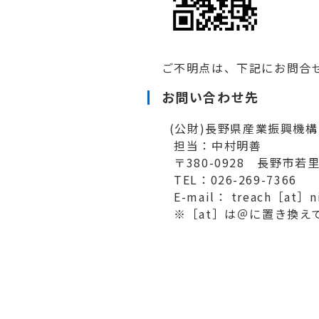
ご不明点は、下記にお問合
お問い合わせ先
(公財)長野県産業振興機
担当：中村明善
〒380-0928 長野市若里1
TEL：026-269-7366 F
E-mail： treach［at］nic
※［at］は＠に置き換え