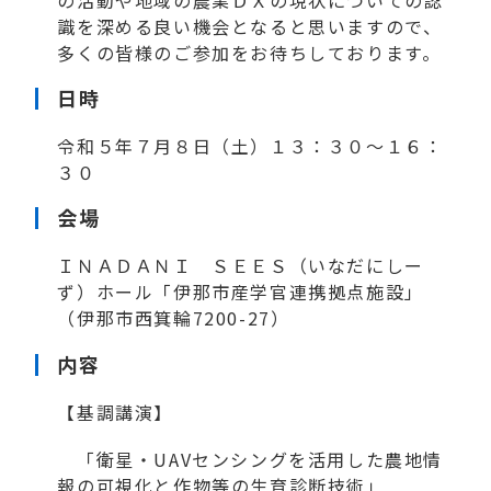
の活動や地域の農業ＤＸの現状についての認
識を深める良い機会となると思いますので、
多くの皆様のご参加をお待ちしております。
日時
令和５年７月８日（土）１３：３０～１６：
３０
会場
ＩＮＡＤＡＮＩ ＳＥＥＳ（いなだにしー
ず）ホール「伊那市産学官連携拠点施設」
（伊那市西箕輪7200-27）
内容
【基調講演】
「衛星・UAVセンシングを活用した農地情
報の可視化と作物等の生育診断技術」