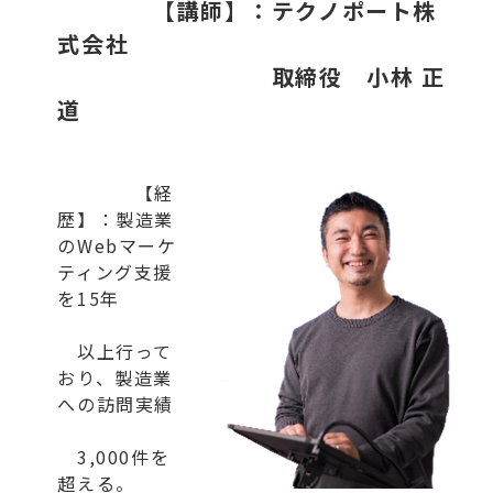
【講師】：テクノポート株
式会社
取締役 小林 正
道
【経
歴】：製造業
のWebマーケ
ティング支援
を15年
以上行って
おり、製造業
への訪問実績
3,000件を
超える。