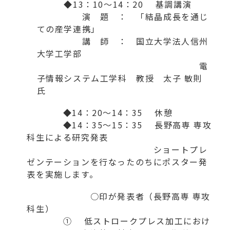
◆13：10～14：20 基調講演
演 題 ： 「結晶成長を通じ
ての産学連携」
講 師 ： 国立大学法人信州
大学工学部
電
子情報システム工学科 教授 太子 敏則
氏
◆14：20～14：35 休憩
◆14：35～15：35 長野高専 専攻
科生による研究発表
ショートプレ
ゼンテーションを行なったのちにポスター発
表を実施します。
○印が発表者（長野高専 専攻
科生）
① 低ストロークプレス加工におけ