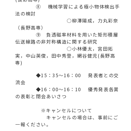
⑧ 機械学習による極小物体検出手
法の検討
○柳澤陽成，力丸彩奈
（長野高専）
⑨ 負透磁率材料を用いた矩形積層
伝送線路の非対称構造に関する研究
○小林優太，宮田拓
実，中山英俊，田中秀登，網谷健児(長野高
専)
◆15：35～16：00 発表者との交
流会
◆16：00～16：10 優秀発表各賞
の表彰と閉会あいさつ
※キャンセルについて
キャンセルの場合は、事前にご
一報ください。