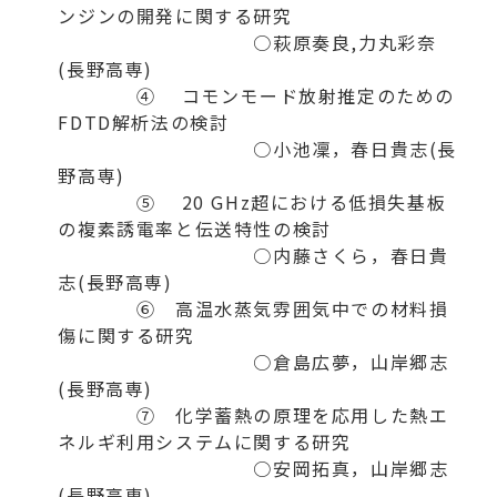
ンジンの開発に関する研究
○萩原奏良,力丸彩奈
(長野高専)
④ コモンモード放射推定のための
FDTD解析法の検討
○小池凜，春日貴志(長
野高専)
⑤ 20 GHz超における低損失基板
の複素誘電率と伝送特性の検討
○内藤さくら，春日貴
志(長野高専)
⑥ 高温水蒸気雰囲気中での材料損
傷に関する研究
○倉島広夢，山岸郷志
(長野高専)
⑦ 化学蓄熱の原理を応用した熱エ
ネルギ利用システムに関する研究
○安岡拓真，山岸郷志
(長野高専)