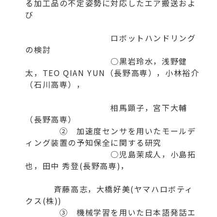
る加工品の不定姿勢に対応したエア搬送およ
び
ロボットハンドリング
の検討
○黒岩玲水，浅野健
太，TEO QIAN YUN（長野高専），小林裕介
（石川高専），
相馬顕子，宮下大輔
（長野高専）
② 加速度センサを用いたモールデ
ィング装置の予知保全に関する研究
○児島茉成人，小島拓
也，田中 秀登(長野高専)，
斉藤高志，大橋好美(ヤマハロボティ
クス(株))
③ 機械学習を用いた日本語発話エ