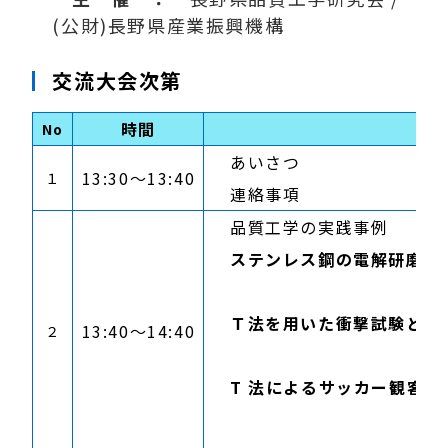
(公財)長野県産業振興機構
交流大会次第
時間
No
あいさつ 長野県品質
13:30～13:40
１
連絡事項 長野県
品質工学の実践事例
ステンレス鋼の電解研磨加
有限会社増田技
Ｔ法を用いた衝撃試験と緩
13:40～14:40
２
長野県工業技術総
T 法によるサッカー観客動
南信空撮