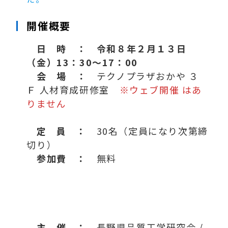
隠しSPACE
開催概要
日
時
：
令和８年２月１３日
（金）13：30～17：00
会 場
：
テクノプラザおかや ３
Ｆ 人材育成研修室
※ウェブ開催 はあ
りません
定 員 ：
30名（定員になり次第締
切り）
参加費 ：
無料
主 催 ：
長野県品質工学研究会 /