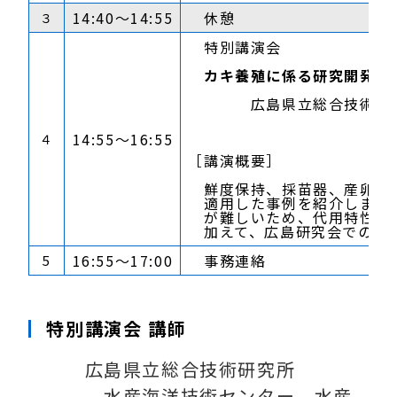
14:40～14:55
休憩
３
特別講演会
カキ養殖に係る研究開発へ
広島県立総合技術研究所
高辻
14:55～16:55
４
［講演概要］
鮮度保持、採苗器、産卵誘
適用した事例を紹介します。
が難しいため、代用特性を考
加えて、広島研究会での取組
16:55～17:00
事務連絡 長野県品
5
特別講演会 講師
広島県立総合技術研究所
水産海洋技術センター 水産