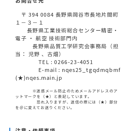
お問合せ先
〒 394 0084 長野県岡谷市長地片間町
１－３－１
長野県工業技術総合センター精密・
電子 ・ 航空 技術部門内
長野県品質工学研究会事務局（担
当： 児野 、古畑）
TEL : 0266-23-4051
E-mail : nqes25_tgqdmqbmf
(★)nqes.main.jp
※迷惑メール防止のためメールアドレスのア
ットマークを（★）と表記しています。
恐れ入りますが、送信の際には（★）部分
を＠に変えてお送りください。
注意・依頼事項