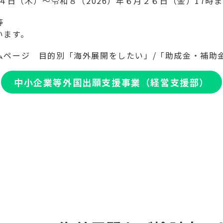
４日（木）～令和８（2026）年６月２６日（金）17時
等
います。
ムページ 目的別「海外展開をしたい」/「助成金・補助
中小企業等外国出願支援事業（経営支援部）