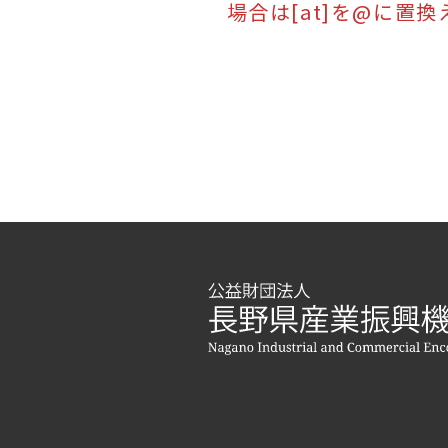
場合は[at]を@に置