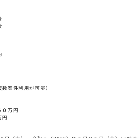
費
費
内
複数案件利用が可能）
６０
万円
万円