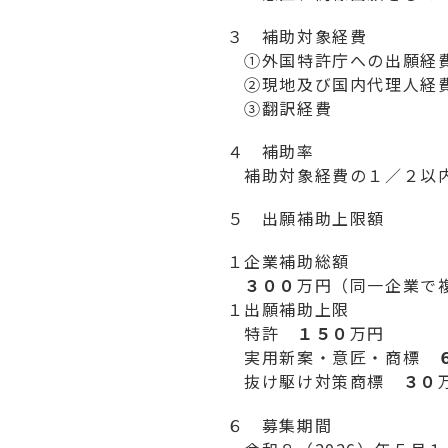
３ 補助対象経費
①外国特許庁への出願経
②現地及び国内代理人経
③翻訳経費
４ 補助率
補助対象経費の１／２以
５ 出願補助上限額
１企業補助総額
３００
万円（同一企業で
１出願補助上限
特許
１５０
万円
実用新案・意匠・商標
抜け駆け対策商標
３０
６ 募集期間