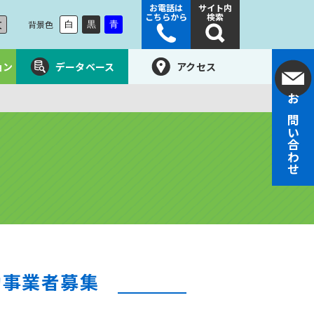
お電話は
サイト内
こちらから
検索
大
背景色
白
黒
青
ョン
データベース
アクセス
お問い合わせ
助事業者募集