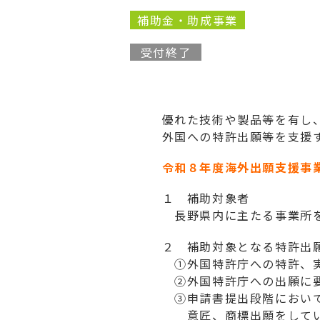
補助金・助成事業
受付終了
優れた技術や製品等を有し
外国への特許出願等を支援
令和８年度海外出願支援事
１ 補助対象者
長野県内に主たる事業所を
２ 補助対象となる特許出
①外国特許庁への特許、実
②外国特許庁への出願に要
③申請書提出段階において
意匠、商標出願をしてい