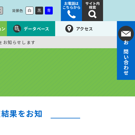
お電話は
サイト内
こちらから
検索
大
背景色
白
黒
青
ョン
データベース
アクセス
をお知らせします
お問い合わせ
査結果をお知