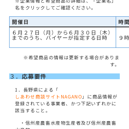
※企業情報と希望商品の詳細は、「企業名」
名をクリックしてご確認ください。
開催日
時
６月２７日（月）から６月３０日（木）
までのうち、バイヤーが指定する日時
９
※希望商品の情報は更新する場合がありま
す。
３．
応募要件
1．長野県による「
しあわせ商談サイトNAGANO
」に商品情報が
登録されている事業者、かつ下記いずれかに
該当すること。
・信州産農畜水産物生産者及び信州産農畜