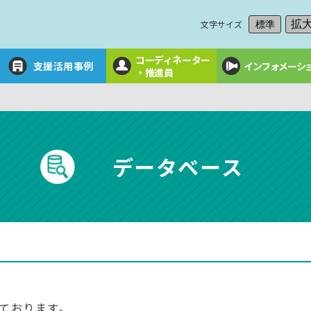
文字サイズ
拡
標準
コーディネーター
支援活用事例
インフォメーシ
・推進員
データベース
ております。