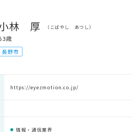
小林 厚
こばやし あつし
53歳
長野市
https://eyezmotion.co.jp/
情報・通信業界