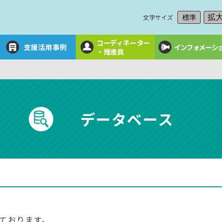
文字サイズ
拡
標準
コーディネーター
支援活用事例
インフォメーシ
・推進員
データベース
ております。