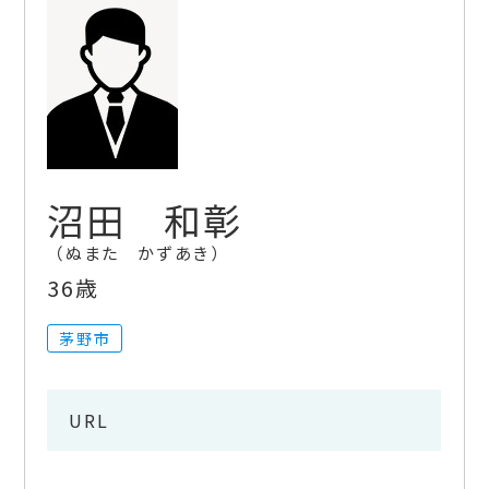
沼田 和彰
ぬまた かずあき
36歳
茅野市
URL