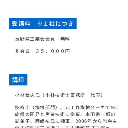
受講料 ※１社につき
長野県工業会会員 無料
非会員 ３５，０００円
講師
小林武夫氏（小林技術士事務所 代表）
技術士（機械部門）。元工作機械メーカでNC
旋盤の開発と営業技術に従事。本田宗一郎の
愛弟子、西嶢祐氏に師事。2006年から当会主
催の切削加工技術コースの講師兼プロデュー